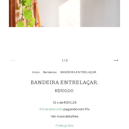
1
/
3
Início
.
Bandeiras
.
BANDEIRA ENTRELAÇAR.
BANDEIRA ENTRELAÇAR.
R$100,00
12
x de
R$10,29
5% de desconto
pagando com Pix
Ver mais detalhes
Frete grátis