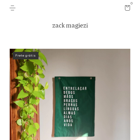
0
zack magiezi
Frete grátis