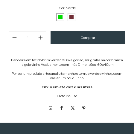
Cor:
Verde
Bandeira em tecido brim verde 100% algodão, serigrafia na cor branca
na gelo vinho Acabamento com Ilhós Dimensões: 60x40cm.
Por ser um produto artesanal o tamanho e tom de verde e vinho podem
variar um pouquinho.
Envio em até dez dias úteis
Frete incluso