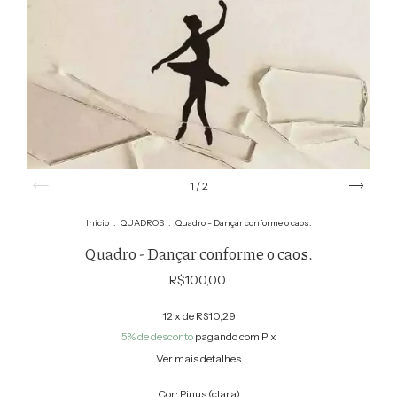
1
/
2
Início
.
QUADROS
.
Quadro - Dançar conforme o caos.
Quadro - Dançar conforme o caos.
R$100,00
12
x de
R$10,29
5% de desconto
pagando com Pix
Ver mais detalhes
Cor:
Pinus (clara)