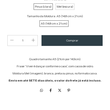
Pinus (clara)
Mel (escura)
Tamanho da Moldura:
A5 (14,8 cm x 21 cm)
A5 (14,8 cm x 21 cm)
Quadro tamanho A5 (21cm por 14,9cm).
Frase “Viver é dançar conforme o caos”, com cacos de vidro.
Moldura Mel (imagem), branca, preta ou pinus, no formato caixa.
Envio em até SETE dias úteis, o valor do frete já está incluso.