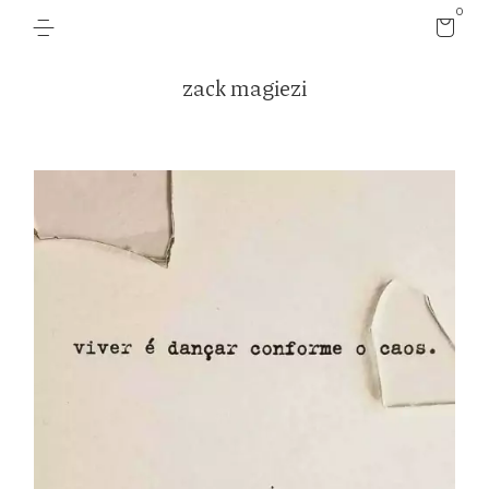
0
zack magiezi